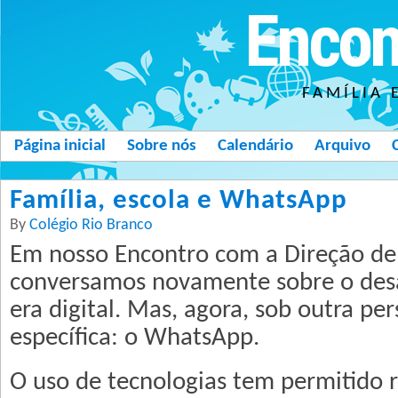
Encon
FAMÍLIA 
Página inicial
Sobre nós
Calendário
Arquivo
Família, escola e WhatsApp
By
Colégio Rio Branco
Em nosso Encontro com a Direção de
conversamos novamente sobre o desa
era digital. Mas, agora, sob outra per
específica: o WhatsApp.
O uso de tecnologias tem permitido r