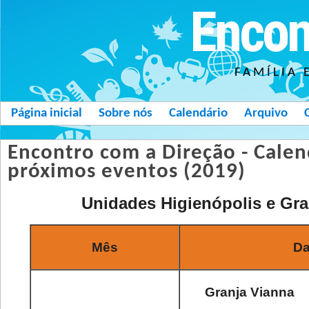
Encon
FAMÍLIA 
Página inicial
Sobre nós
Calendário
Arquivo
Encontro com a Direção - Calen
próximos eventos (2019)
Unidades Higienópolis e Gra
Mês
Da
Granja Vianna