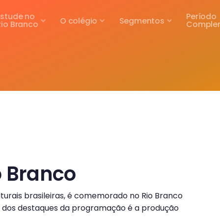
Estude no
Período
O colégio
Segmentos
Rio Branco
Comple
o Branco
turais brasileiras, é comemorado no Rio Branco
Um dos destaques da programação é a produção