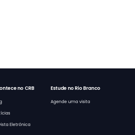
ontece no CRB
Estude no Rio Branco
g
Agende uma visita
ícias
ista Eletrônica