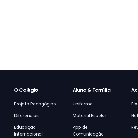
O Colégio
Aluno & Família
Ac
Projeto Pedagógico
Uniforme
Blo
Diferenciais
Material Escolar
Not
Educação
App de
Rev
Internacional
Comunicação