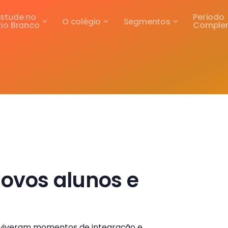
Estude no
Período
O colégio
Segmentos
Rio Branco
Comple
ovos alunos e
s viveram momentos de integração e