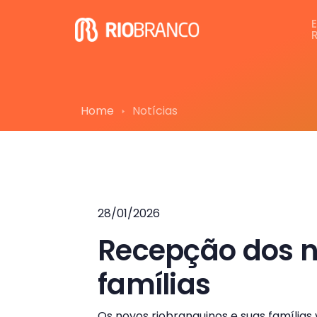
Home
Notícias
28/01/2026
Recepção dos n
famílias
Os novos riobranquinos e suas família