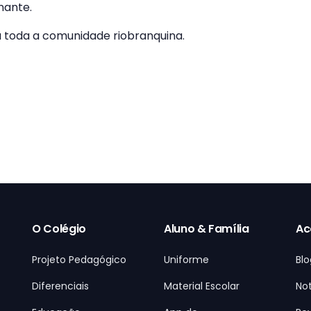
nante.
a toda a comunidade riobranquina.
O Colégio
Aluno & Família
Ac
Projeto Pedagógico
Uniforme
Blo
Diferenciais
Material Escolar
Not