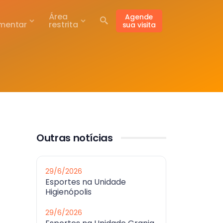
Área
Agende
mentar
restrita
sua visita
Outras notícias
29/6/2026
Esportes na Unidade
Higienópolis
29/6/2026