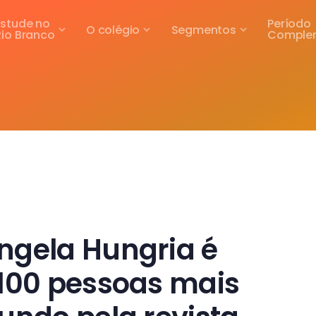
Estude no
Período
O colégio
Segmentos
Rio Branco
Comple
ngela Hungria é
 100 pessoas mais