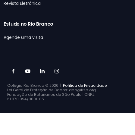
Revista Eletrônica
Estude no Rio Branco
Agende uma visita
Colégio Rio Branco ©
2026 |
Política de Privacidade
Lei Geral de Proteção de Dados: dpo@frsp.org
Fundação de Rotarianos de São Paulo | CNPJ:
61.370.094/0001-85