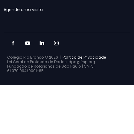
Agende uma visita
Colégio Rio Branco ©
2026 |
Política de Privacidade
Lei Geral de Proteção de Dados: dpo@frsp.org
Fundação de Rotarianos de São Paulo | CNPJ:
61.370.094/0001-85