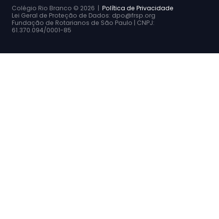
Colégio Rio Branco ©
2026 |
Política de Privacidade
Lei Geral de Proteção de Dados: dpo@frsp.org
Fundação de Rotarianos de São Paulo | CNPJ:
61.370.094/0001-85