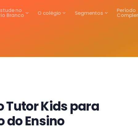
Estude no
Período
O colégio
Segmentos
Rio Branco
Comple
 Tutor Kids para
o do Ensino