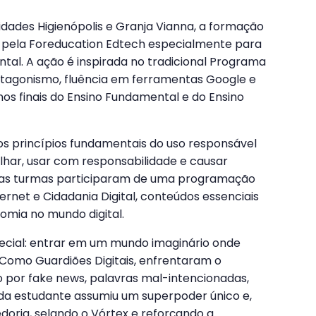
dades Higienópolis e Granja Vianna, a formação
ida pela Foreducation Edtech especialmente para
tal. A ação é inspirada no tradicional Programa
rotagonismo, fluência em ferramentas Google e
nos finais do Ensino Fundamental e do Ensino
s princípios fundamentais do uso responsável
lhar, usar com responsabilidade e causar
, as turmas participaram de uma programação
ernet e Cidadania Digital, conteúdos essenciais
omia no mundo digital.
ecial: entrar em um mundo imaginário onde
. Como Guardiões Digitais, enfrentaram o
 por fake news, palavras mal-intencionadas,
da estudante assumiu um superpoder único e,
doria, selando o Vórtex e reforçando a