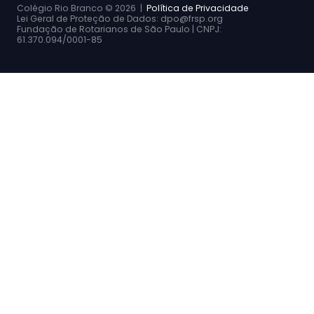
Colégio Rio Branco ©
2026 |
Política de Privacidade
Lei Geral de Proteção de Dados: dpo@frsp.org
Fundação de Rotarianos de São Paulo | CNPJ:
61.370.094/0001-85