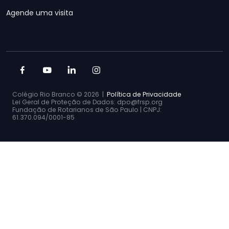
Agende uma visita
Colégio Rio Branco ©
2026 |
Política de Privacidade
Lei Geral de Proteção de Dados: dpo@frsp.org
Fundação de Rotarianos de São Paulo | CNPJ:
61.370.094/0001-85