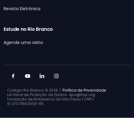
Revista Eletrônica
Estude no Rio Branco
Agende uma visita
Colégio Rio Branco ©
2026 |
Política de Privacidade
Lei Geral de Proteção de Dados: dpo@frsp.org
Fundação de Rotarianos de São Paulo | CNPJ:
61.370.094/0001-85