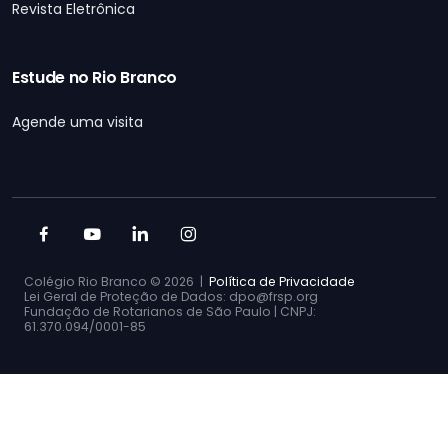
Revista Eletrônica
Estude no Rio Branco
Agende uma visita
Colégio Rio Branco ©
2026 |
Política de Privacidade
Lei Geral de Proteção de Dados: dpo@frsp.org
Fundação de Rotarianos de São Paulo | CNPJ:
61.370.094/0001-85