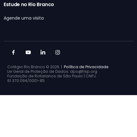
Estude no Rio Branco
Agende uma visita
Colégio Rio Branco ©
2026 |
Política de Privacidade
Lei Geral de Proteção de Dados: dpo@frsp.org
Fundação de Rotarianos de São Paulo | CNPJ:
61.370.094/0001-85