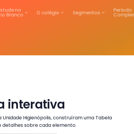
Estude no
Período
O colégio
Segmentos
Rio Branco
Comple
a interativa
 na Unidade Higienópolis, construíram uma Tabela
e detalhes sobre cada elemento.