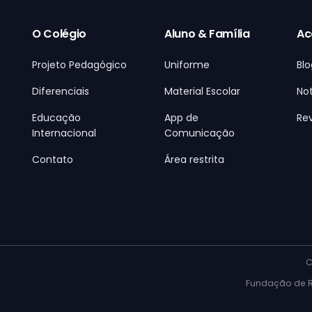
O Colégio
Aluno & Família
Ac
Projeto Pedagógico
Uniforme
Blo
Diferenciais
Material Escolar
Not
Educação
App de
Rev
Internacional
Comunicação
Contato
Área restrita
C
Fundação de Ro