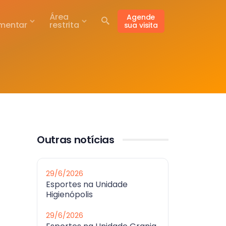
Área
Agende
mentar
restrita
sua visita
Outras notícias
29/6/2026
Esportes na Unidade
Higienópolis
29/6/2026