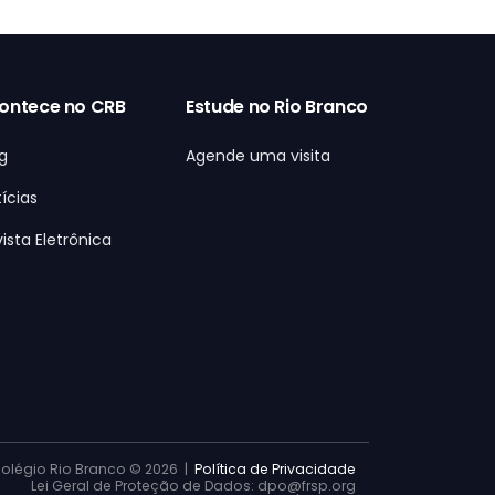
ontece no CRB
Estude no Rio Branco
g
Agende uma visita
ícias
ista Eletrônica
olégio Rio Branco ©
2026 |
Política de Privacidade
Lei Geral de Proteção de Dados: dpo@frsp.org