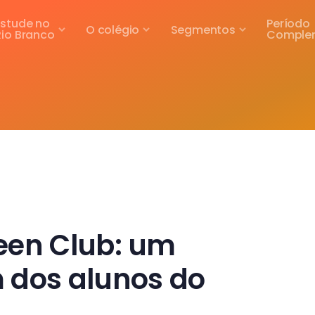
Estude no
Período
O colégio
Segmentos
Rio Branco
Comple
een Club: um
 dos alunos do
l