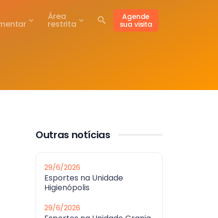
Área
Agende
mentar
restrita
sua visita
Outras notícias
29/6/2026
Esportes na Unidade
Higienópolis
29/6/2026