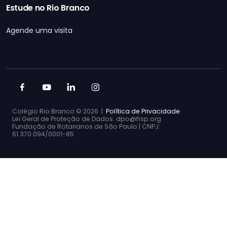
Estude no Rio Branco
Agende uma visita
Colégio Rio Branco ©
2026 |
Política de Privacidade
Lei Geral de Proteção de Dados: dpo@frsp.org
Fundação de Rotarianos de São Paulo | CNPJ:
61.370.094/0001-85