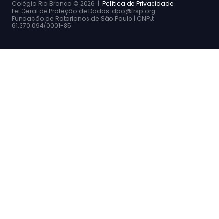
Colégio Rio Branco ©
2026 |
Política de Privacidade
Lei Geral de Proteção de Dados: dpo@frsp.org
Fundação de Rotarianos de São Paulo | CNPJ:
61.370.094/0001-85