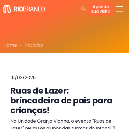
Agende
sua visita
Home
Notícias
15/03/2025
Ruas de Lazer:
brincadeira de pais para
crianças!
Na Unidade Granja Vianna, o evento "Ruas de
Lazer" reuniu os alunos das turmas do Infantil 2