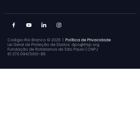
Colégio Rio Branco ©
2026 |
Política de Privacidade
Lei Geral de Proteção de Dados: dpo@frsp.org
Fundação de Rotarianos de São Paulo | CNPJ:
61.370.094/0001-85