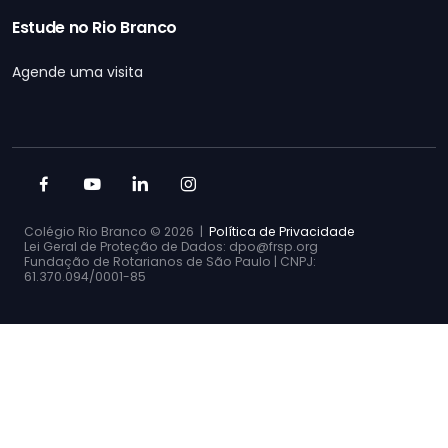
Estude no Rio Branco
Agende uma visita
Colégio Rio Branco ©
2026 |
Política de Privacidade
Lei Geral de Proteção de Dados: dpo@frsp.org
Fundação de Rotarianos de São Paulo | CNPJ:
61.370.094/0001-85