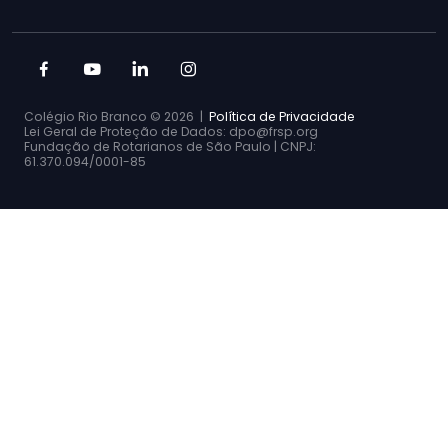
Colégio Rio Branco ©
2026 |
Política de Privacidade
Lei Geral de Proteção de Dados: dpo@frsp.org
Fundação de Rotarianos de São Paulo | CNPJ:
61.370.094/0001-85