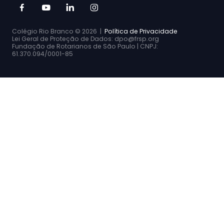
Colégio Rio Branco ©
2026 |
Política de Privacidade
Lei Geral de Proteção de Dados: dpo@frsp.org
Fundação de Rotarianos de São Paulo | CNPJ:
61.370.094/0001-85