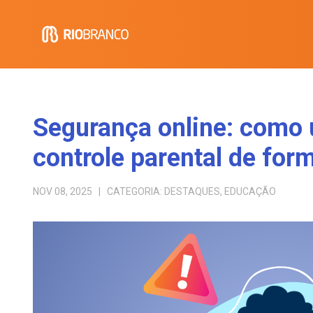
Segurança online: como u
controle parental de for
NOV 08, 2025
| CATEGORIA:
DESTAQUES
,
EDUCAÇÃO