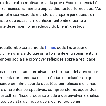
ém dos textos motivadores da prova. Esse diferencial é
correr excessivamente a cópias dos textos fornecidos. “Ao
 amplia sua visão de mundo, se prepara para construir
stra que possui um conhecimento abrangente e
elente desempenho na redação do Enem”, destaca.
ciocultural, o consumo de
filmes
pode favorecer o
 o cinema, mais do que uma forma de entretenimento, é
stões sociais e promover reflexões sobre a realidade.
cas apresentam narrativas que facilitam debates sobre
espectador construa suas próprias conclusões, o que
quando um filme aborda questões complexas e dilemas
bre diferentes perspectivas, compreender as ações dos
escolhas. “Esse processo ajuda a desenvolver a análise
pontos de vista, de modo que argumentos sejam